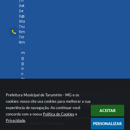
)
n
3
et
2
e
3
@
3
ta
7
ru
5
m
7
iri
6
m
.
m
g.
g
o
v.
br
Versão do Sistema:
3.5.3 - 19/06/2026
Prefeitura Municipal de Tarumirim - MG e os
cookies: nosso site usa cookies para melhorar a sua
Portal atualizado em:
05/08/2026 09:53
Dados Abertos
experiência de navegação. Ao continuar você
ACEITAR
concorda com a nossa
Política de Cookies
e
© Copyright Instar - 2006-2026. Todos os direitos
Privacidade
.
reservados -
Instar Tecnologia
PERSONALIZAR