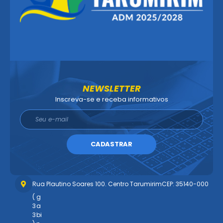
NEWSLETTER
Inscreva-se e receba informativos
CADASTRAR
Rua Plautino Soares 100. Centro Tarumirim
CEP: 35140-000
(
g
3
a
3
bi