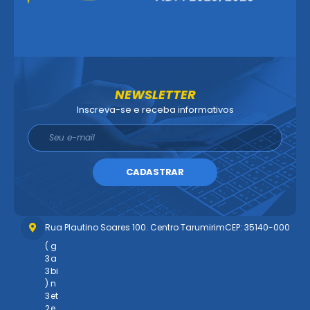
NEWSLETTER
Inscreva-se e receba informativos
CADASTRAR
Rua Plautino Soares 100. Centro Tarumirim
CEP: 35140-000
(
g
3
a
3
bi
)
n
3
et
2
e