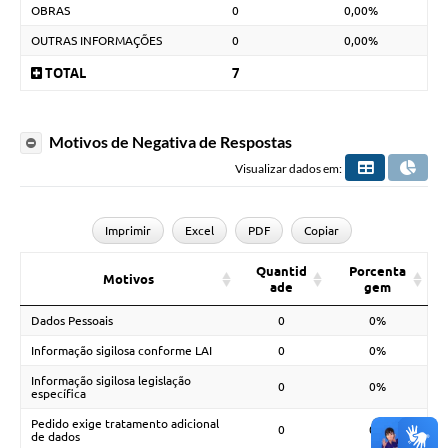
OBRAS
0
0,00%
OUTRAS INFORMAÇÕES
0
0,00%
TOTAL
7
Motivos de Negativa de Respostas
Visualizar dados em:
Imprimir
Excel
PDF
Copiar
Quantid
Porcenta
Motivos
ade
gem
Dados Pessoais
0
0%
Informação sigilosa conforme LAI
0
0%
Informação sigilosa legislação
0
0%
específica
Pedido exige tratamento adicional
0
0%
de dados