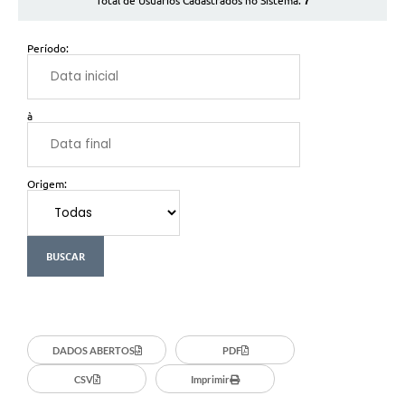
7
Total de Usuários Cadastrados no Sistema:
Período:
à
Origem:
DADOS ABERTOS
PDF
CSV
Imprimir