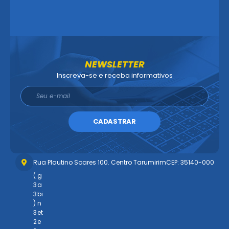
NEWSLETTER
Inscreva-se e receba informativos
CADASTRAR
Rua Plautino Soares 100. Centro Tarumirim
CEP: 35140-000
(
g
3
a
3
bi
)
n
3
et
2
e