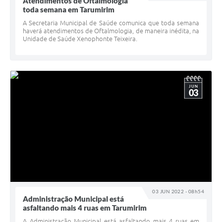
Atendimentos de Oftalmologia
toda semana em Tarumirim
A Secretaria Municipal de Saúde comunica que toda semana
haverá atendimentos de Oftalmologia, de maneira inédita, na
Unidade de Saúde Xenophonte Teixeira.
JUN
03
03 JUN 2022 - 08h54
Administração Municipal está
asfaltando mais 4 ruas em Tarumirim
A Administração Municipal está asfaltando mais 4 ruas em