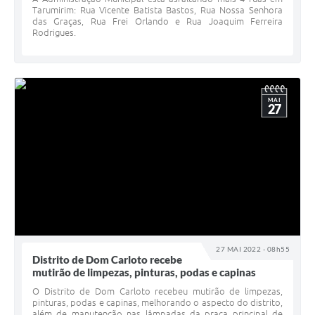
Tarumirim: Rua Vicente Batista Bastos, Rua Nossa Senhora
das Graças, Rua Frei Orlando e Rua Joaquim Ferreira
Rodrigues.
MAI
27
27 MAI 2022 - 08h55
Distrito de Dom Carloto recebe
mutirão de limpezas, pinturas, podas e capinas
O Distrito de Dom Carloto recebeu mutirão de limpezas,
pinturas, podas e capinas, melhorando o aspecto do distrito,
além de manutenção nas lâmpadas da praça principal de