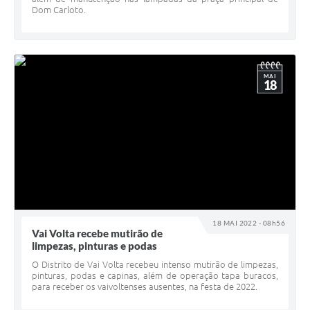
Dom Carloto.
MAI
18
18 MAI 2022 - 08h56
Vai Volta recebe mutirão de
limpezas, pinturas e podas
O Distrito de Vai Volta recebeu intenso mutirão de limpezas,
pinturas, podas e capinas, além de operação tapa buracos,
para receber os vaivoltenses ausentes, na festa de 2022.