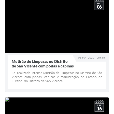
MAI
06
06 MAI 2022 - 08h58
Mutirão de Limpezas no Distrito
de São Vicente com podas e capinas
Foi realizada intenso Mutirão de Limpezas no Distrito de São
Vicente com podas, capinas e manutenção no Campo de
Futebol do Distrito de São Vicente.
ABR
16