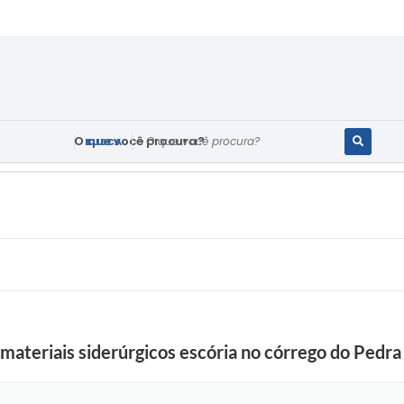
O que você procura?
materiais siderúrgicos escória no córrego do Pedr