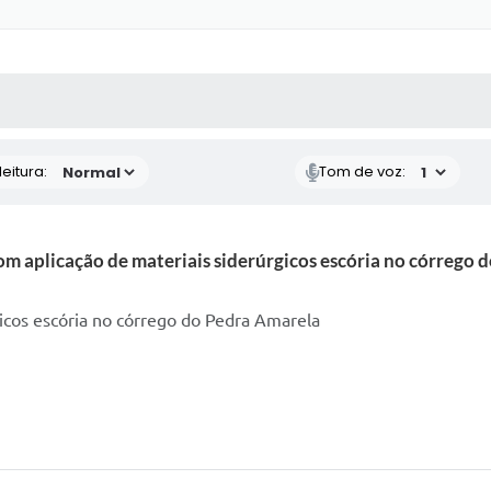
 MÍDIAS
RECEBA NOTÍCIAS
eitura:
Tom de voz:
m aplicação de materiais siderúrgicos escória no córrego 
icos escória no córrego do Pedra Amarela