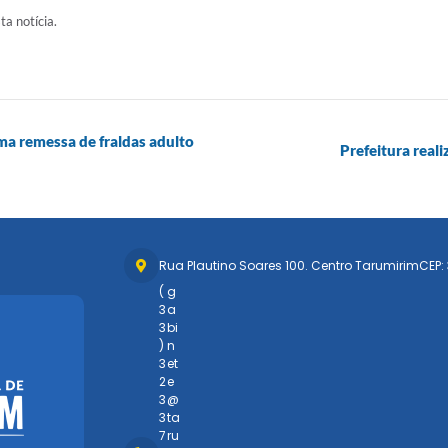
ta notícia.
ma remessa de fraldas adulto
Prefeitura real
Rua Plautino Soares 100. Centro Tarumirim
CEP:
(
g
3
a
3
bi
)
n
3
et
2
e
3
@
3
ta
7
ru