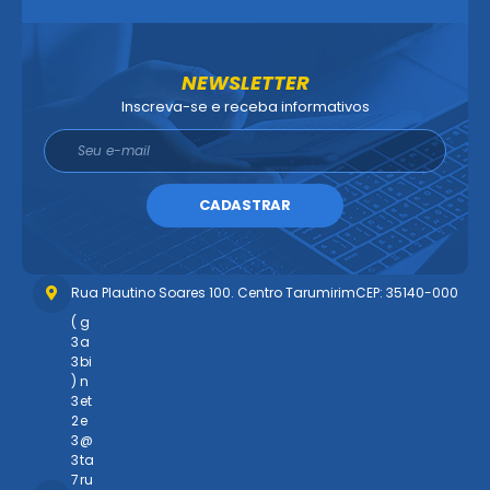
NEWSLETTER
Inscreva-se e receba informativos
CADASTRAR
Rua Plautino Soares 100. Centro Tarumirim
CEP: 35140-000
(
g
3
a
3
bi
)
n
3
et
2
e
3
@
3
ta
7
ru