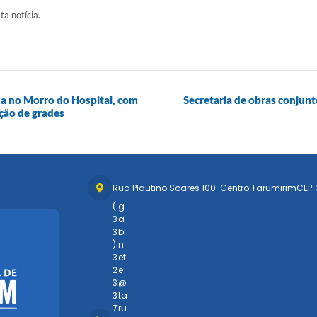
ta notícia.
a no Morro do Hospital, com
Secretaria de obras conju
ação de grades
Rua Plautino Soares 100. Centro Tarumirim
CEP:
(
g
3
a
3
bi
)
n
3
et
2
e
3
@
3
ta
7
ru