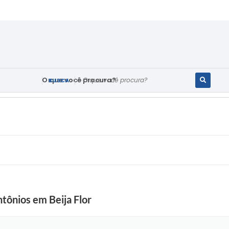
O que você procura?
tônios em Beija Flor