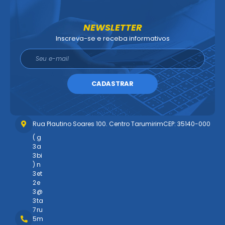
NEWSLETTER
Inscreva-se e receba informativos
CADASTRAR
Rua Plautino Soares 100. Centro Tarumirim
CEP: 35140-000
(
g
3
a
3
bi
)
n
3
et
2
e
3
@
3
ta
7
ru
5
m