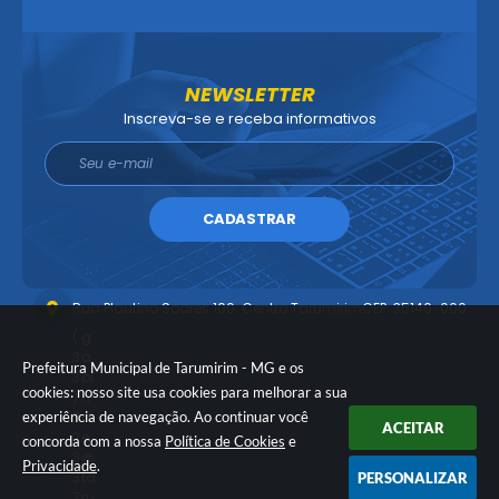
NEWSLETTER
Inscreva-se e receba informativos
CADASTRAR
Rua Plautino Soares 100. Centro Tarumirim
CEP: 35140-000
(
g
3
a
Prefeitura Municipal de Tarumirim - MG e os
3
bi
cookies: nosso site usa cookies para melhorar a sua
)
n
experiência de navegação. Ao continuar você
3
et
ACEITAR
2
e
concorda com a nossa
Política de Cookies
e
3
@
Privacidade
.
3
ta
PERSONALIZAR
7
ru