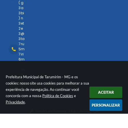
(
g
3
a
3
bi
)
n
3
et
2
e
3
@
3
ta
7
ru
5
m
7
iri
6
m
.
m
g.
Prefeitura Municipal de Tarumirim - MG e os
g
cookies: nosso site usa cookies para melhorar a sua
o
experiência de navegação. Ao continuar você
v.
ACEITAR
br
concorda com a nossa
Política de Cookies
e
Privacidade
.
PERSONALIZAR
Versão do Sistema:
3.5.3 - 19/06/2026
Portal atualizado em:
05/08/2026 09:53
Dados Abertos